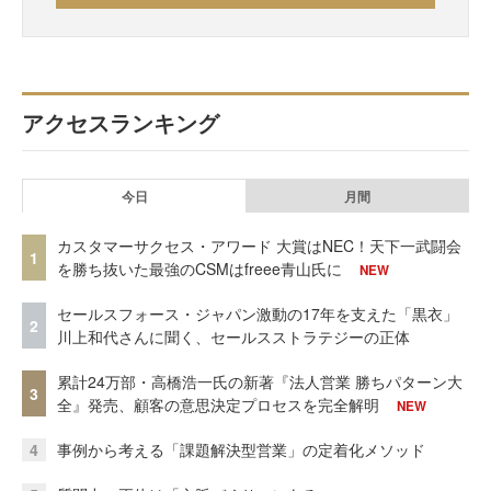
アクセスランキング
今日
月間
カスタマーサクセス・アワード 大賞はNEC！天下一武闘会
1
を勝ち抜いた最強のCSMはfreee青山氏に
NEW
セールスフォース・ジャパン激動の17年を支えた「黒衣」
2
川上和代さんに聞く、セールスストラテジーの正体
累計24万部・高橋浩一氏の新著『法人営業 勝ちパターン大
3
全』発売、顧客の意思決定プロセスを完全解明
NEW
4
事例から考える「課題解決型営業」の定着化メソッド