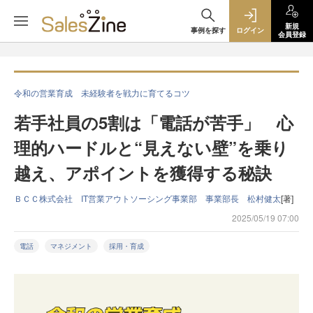
新規
事例を探す
ログイン
会員登録
令和の営業育成 未経験者を戦力に育てるコツ
若手社員の5割は「電話が苦手」 心
理的ハードルと“見えない壁”を乗り
越え、アポイントを獲得する秘訣
ＢＣＣ株式会社 IT営業アウトソーシング事業部 事業部長 松村健太
[著]
2025/05/19 07:00
電話
マネジメント
採用・育成