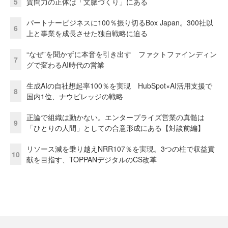
5
質問力の正体は「文脈づくり」にある
パートナービジネスに100％振り切るBox Japan。300社以
6
上と事業を成長させた独自戦略に迫る
“なぜ”を聞かずに本音を引き出す ファクトファインディン
7
グで変わるAI時代の営業
生成AIの自社想起率100％を実現 HubSpot×AI活用支援で
8
国内1位、ナウビレッジの戦略
正論で組織は動かない。エンタープライズ営業の真髄は
9
「ひとりの人間」としての合意形成にある【対談前編】
リソース減を乗り越えNRR107％を実現。3つの柱で収益貢
10
献を目指す、TOPPANデジタルのCS改革