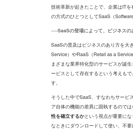
技術革新が起きたことで、企業はITを
の方式のひとつとしてSaaS（Software
──SaaSの登場によって、ビジネス
SaaSの普及はビジネスのあり方を大きく変
Service）やRaaS（Retail as a Serv
まざまな業界特化型のサービスが誕生していま
ービスとして存在するという考えもできるほ
す。
そうした中でSaaS、すなわちサー
ア自体の機能の差異に固執するのでは
性を確立するか
という視点が重要にな
なときにダウンロードして使い、不要