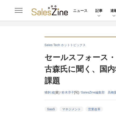
ニュース
記事
連
Sales Tech ホットトピックス
セールスフォース・
古森氏に聞く、国内
課題
猪飼 綾
[著] /
鈴木淳子
[写] /
SalesZine編集部 高橋
SaaS
マネジメント
営業改革