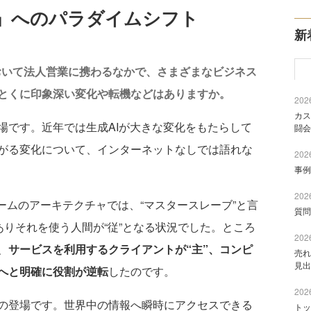
」へのパラダイムシフト
新
において法人営業に携わるなかで、さまざまなビジネス
とくに印象深い変化や転機などはありますか。
2026
カス
場です。近年では生成AIが大きな変化をもたらして
闘会
がる変化について、インターネットなしでは語れな
2026
事例
2026
ームのアーキテクチャでは、“マスタースレーブ”と言
質問
ありそれを使う人間が“従”となる状況でした。ところ
2026
、
サービスを利用するクライアントが“主”、コンピ
売れ
見出
”へと明確に役割が逆転
したのです。
2026
の登場です。世界中の情報へ瞬時にアクセスできる
トッ