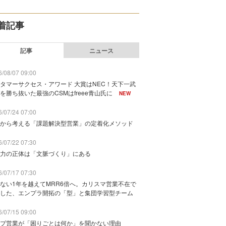
着記事
記事
ニュース
/08/07 09:00
タマーサクセス・アワード 大賞はNEC！天下一武
を勝ち抜いた最強のCSMはfreee青山氏に
NEW
/07/24 07:00
から考える「課題解決型営業」の定着化メソッド
/07/22 07:30
力の正体は「文脈づくり」にある
/07/17 07:30
ない1年を越えてMRR6倍へ。カリスマ営業不在で
した、エンプラ開拓の「型」と集団学習型チーム
/07/15 09:00
プ営業が「困りごとは何か」を聞かない理由