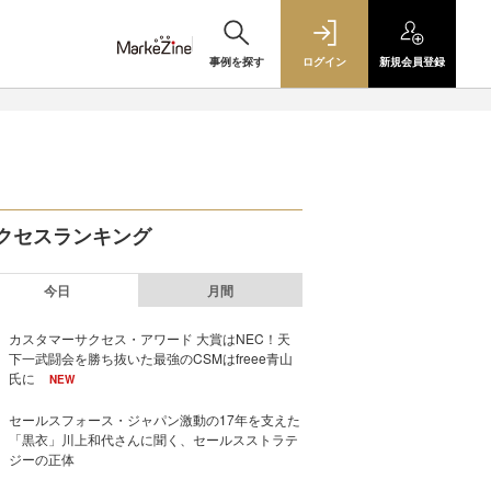
事例を探す
ログイン
新規
会員登録
クセスランキング
今日
月間
カスタマーサクセス・アワード 大賞はNEC！天
下一武闘会を勝ち抜いた最強のCSMはfreee青山
氏に
NEW
セールスフォース・ジャパン激動の17年を支えた
「黒衣」川上和代さんに聞く、セールスストラテ
ジーの正体