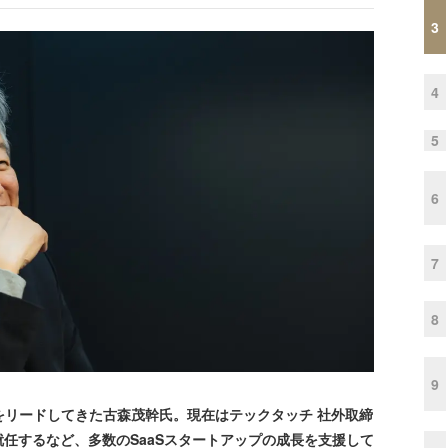
3
4
5
6
7
8
9
をリードしてきた古森茂幹氏。現在はテックタッチ 社外取締
任するなど、多数のSaaSスタートアップの成長を支援して