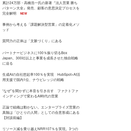
累計24万部・高橋浩一氏の新著『法人営業 勝ち
パターン大全』発売、顧客の意思決定プロセスを
完全解明
NEW
事例から考える「課題解決型営業」の定着化メソ
ッド
質問力の正体は「文脈づくり」にある
パートナービジネスに100％振り切るBox
Japan。300社以上と事業を成長させた独自戦略
に迫る
生成AIの自社想起率100％を実現 HubSpot×AI活
用支援で国内1位、ナウビレッジの戦略
“なぜ”を聞かずに本音を引き出す ファクトファ
インディングで変わるAI時代の営業
正論で組織は動かない。エンタープライズ営業の
真髄は「ひとりの人間」としての合意形成にある
【対談前編】
リソース減を乗り越えNRR107％を実現。3つの