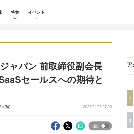
載
特集
イベント
ジャパン 前取締役副会長
ア
SaaSセールスへの期待と
1
愛里
[編]
2025/04/25 07:00
2
通知