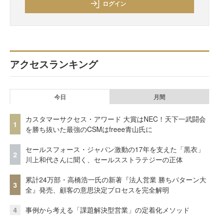
ログイン
アクセスランキング
今日
月間
カスタマーサクセス・アワード 大賞はNEC！天下一武闘会
1
を勝ち抜いた最強のCSMはfreee青山氏に
セールスフォース・ジャパン激動の17年を支えた「黒衣」
2
川上和代さんに聞く、セールスストラテジーの正体
累計24万部・高橋浩一氏の新著『法人営業 勝ちパターン大
3
全』発売、顧客の意思決定プロセスを完全解明
4
事例から考える「課題解決型営業」の定着化メソッド