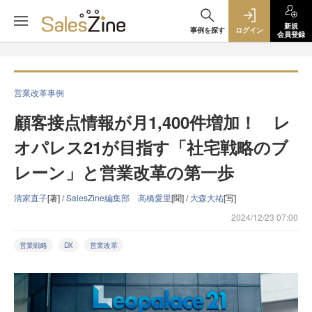
新規
事例を探す
ログイン
会員登録
営業改革事例
顧客接点情報が月1,400件増加！ レ
オパレス21が目指す「社宅戦略のブ
レーン」と営業改革の第一歩
清家直子
[著] /
SalesZine編集部 高橋愛里
[聞] /
大森大祐
[写]
2024/12/23 07:00
営業戦略
DX
営業改革