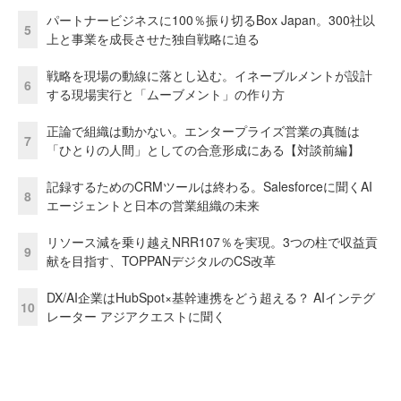
パートナービジネスに100％振り切るBox Japan。300社以
5
上と事業を成長させた独自戦略に迫る
戦略を現場の動線に落とし込む。イネーブルメントが設計
6
する現場実行と「ムーブメント」の作り方
正論で組織は動かない。エンタープライズ営業の真髄は
7
「ひとりの人間」としての合意形成にある【対談前編】
記録するためのCRMツールは終わる。Salesforceに聞くAI
8
エージェントと日本の営業組織の未来
リソース減を乗り越えNRR107％を実現。3つの柱で収益貢
9
献を目指す、TOPPANデジタルのCS改革
DX/AI企業はHubSpot×基幹連携をどう超える？ AIインテグ
10
レーター アジアクエストに聞く