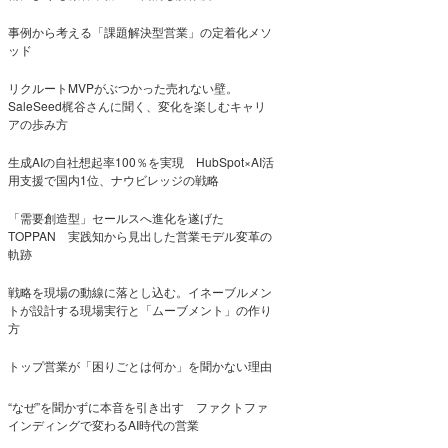
事例から考える「課題解決型営業」の定着化メソ
ッド
リクルートMVPがぶつかった売れない壁。
SaleSeed梶谷さんに聞く、変化を楽しむキャリ
アの歩み方
生成AIの自社想起率100％を実現 HubSpot×AI活
用支援で国内1位、ナウビレッジの戦略
「需要創造型」セールスへ進化を遂げた
TOPPAN 実践知から見出した営業モデル変革の
軌跡
戦略を現場の動線に落とし込む。イネーブルメン
トが設計する現場実行と「ムーブメント」の作り
方
トップ営業が「困りごとは何か」を聞かない理由
“なぜ”を聞かずに本音を引き出す ファクトファ
インディングで変わるAI時代の営業