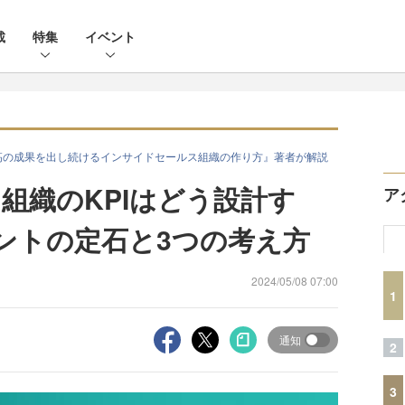
載
特集
イベント
高の成果を出し続けるインサイドセールス組織の作り方』著者が解説
組織のKPIはどう設計す
ア
メントの定石と3つの考え方
2024/05/08 07:00
1
通知
2
3