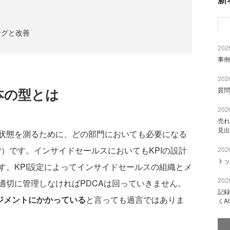
ングと改善
2026
事例
2026
本の型とは
質問
2026
売れ
見出
状態を測るために、どの部門においても必要になる
ndicator）です。インサイドセールスにおいてもKPIの設計
2026
トッ
す。KPI設定によってインサイドセールスの組織とメ
2026
適切に管理しなければPDCAは回っていきません。
記録
ジメントにかかっている
と言っても過言ではありま
くA