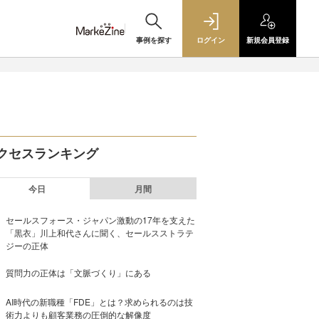
事例を探す
ログイン
新規
会員登録
クセスランキング
今日
月間
セールスフォース・ジャパン激動の17年を支えた
「黒衣」川上和代さんに聞く、セールスストラテ
ジーの正体
質問力の正体は「文脈づくり」にある
AI時代の新職種「FDE」とは？求められるのは技
術力よりも顧客業務の圧倒的な解像度