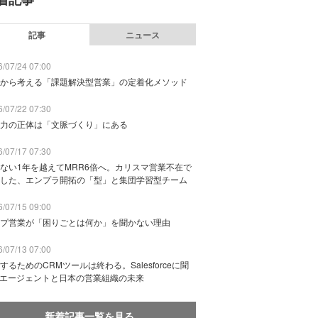
記事
ニュース
/07/24 07:00
から考える「課題解決型営業」の定着化メソッド
/07/22 07:30
力の正体は「文脈づくり」にある
/07/17 07:30
ない1年を越えてMRR6倍へ。カリスマ営業不在で
した、エンプラ開拓の「型」と集団学習型チーム
/07/15 09:00
プ営業が「困りごとは何か」を聞かない理由
/07/13 07:00
するためのCRMツールは終わる。Salesforceに聞
Iエージェントと日本の営業組織の未来
新着記事一覧を見る