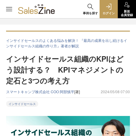
新規
事例を探す
ログイン
会員登録
インサイドセールスのよくある悩みを解決！ 『最高の成果を出し続けるイ
ンサイドセールス組織の作り方』著者が解説
インサイドセールス組織のKPIはど
う設計する？ KPIマネジメントの
定石と3つの考え方
スマートキャンプ株式会社 COO 阿部慎平
[著]
2024/05/08 07:00
インサイドセールス