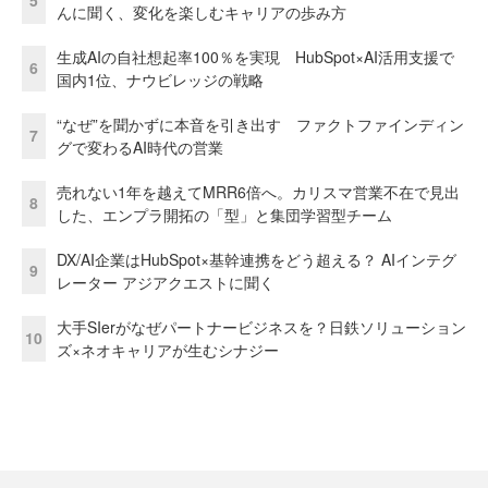
5
んに聞く、変化を楽しむキャリアの歩み方
生成AIの自社想起率100％を実現 HubSpot×AI活用支援で
6
国内1位、ナウビレッジの戦略
“なぜ”を聞かずに本音を引き出す ファクトファインディン
7
グで変わるAI時代の営業
売れない1年を越えてMRR6倍へ。カリスマ営業不在で見出
8
した、エンプラ開拓の「型」と集団学習型チーム
DX/AI企業はHubSpot×基幹連携をどう超える？ AIインテグ
9
レーター アジアクエストに聞く
大手SIerがなぜパートナービジネスを？日鉄ソリューション
10
ズ×ネオキャリアが生むシナジー