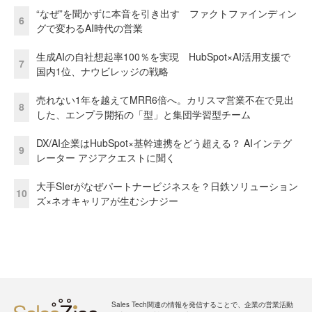
“なぜ”を聞かずに本音を引き出す ファクトファインディン
6
グで変わるAI時代の営業
生成AIの自社想起率100％を実現 HubSpot×AI活用支援で
7
国内1位、ナウビレッジの戦略
売れない1年を越えてMRR6倍へ。カリスマ営業不在で見出
8
した、エンプラ開拓の「型」と集団学習型チーム
DX/AI企業はHubSpot×基幹連携をどう超える？ AIインテグ
9
レーター アジアクエストに聞く
大手SIerがなぜパートナービジネスを？日鉄ソリューション
10
ズ×ネオキャリアが生むシナジー
Sales Tech関連の情報を発信することで、企業の営業活動