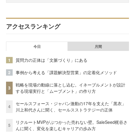
アクセスランキング
今日
月間
1
質問力の正体は「文脈づくり」にある
2
事例から考える「課題解決型営業」の定着化メソッド
戦略を現場の動線に落とし込む。イネーブルメントが設計
3
する現場実行と「ムーブメント」の作り方
セールスフォース・ジャパン激動の17年を支えた「黒衣」
4
川上和代さんに聞く、セールスストラテジーの正体
リクルートMVPがぶつかった売れない壁。SaleSeed梶谷さ
5
んに聞く、変化を楽しむキャリアの歩み方