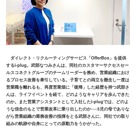
ダイレクト・リクルーティングサービス「OfferBox」を提供
するi-plug。武部なつみさんは、同社のカスタマーサクセスセー
ルスコネクトグループのチームリーダーを務め、営業組織におけ
るプロセス改善を牽引している。子育てとの両立を懸念し一度は
営業職を離れるも、再度営業畑に「復帰」した経歴を持つ武部さ
んは、ライフイベントを経て、どのようなキャリアを歩んできた
のか。また営業アシスタントとして入社したi-plugでは、どのよ
うな信念のもとで営業改革に乗り出したのか──3児の母でありな
がら営業組織の業務改善の指揮をとる武部さんに、同社での取り
組みの軌跡や自身にとっての原動力をうかがった。