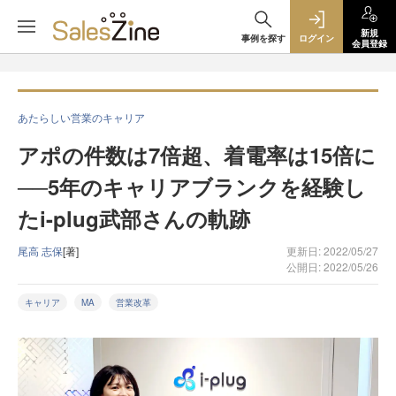
新規
事例を探す
ログイン
会員登録
あたらしい営業のキャリア
アポの件数は7倍超、着電率は15倍に
──5年のキャリアブランクを経験し
たi-plug武部さんの軌跡
尾高 志保
[著]
更新日: 2022/05/27
公開日: 2022/05/26
キャリア
MA
営業改革