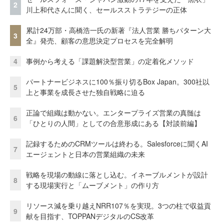
2
川上和代さんに聞く、セールスストラテジーの正体
累計24万部・高橋浩一氏の新著『法人営業 勝ちパターン大
3
全』発売、顧客の意思決定プロセスを完全解明
4
事例から考える「課題解決型営業」の定着化メソッド
パートナービジネスに100％振り切るBox Japan。300社以
5
上と事業を成長させた独自戦略に迫る
正論で組織は動かない。エンタープライズ営業の真髄は
6
「ひとりの人間」としての合意形成にある【対談前編】
記録するためのCRMツールは終わる。Salesforceに聞くAI
7
エージェントと日本の営業組織の未来
戦略を現場の動線に落とし込む。イネーブルメントが設計
8
する現場実行と「ムーブメント」の作り方
リソース減を乗り越えNRR107％を実現。3つの柱で収益貢
9
献を目指す、TOPPANデジタルのCS改革