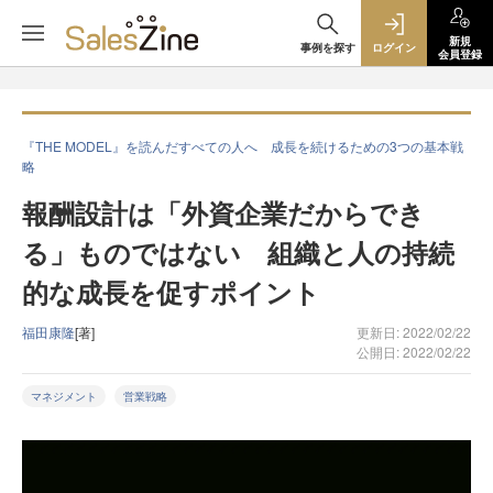
新規
事例を探す
ログイン
会員登録
『THE MODEL』を読んだすべての人へ 成長を続けるための3つの基本戦
略
報酬設計は「外資企業だからでき
る」ものではない 組織と人の持続
的な成長を促すポイント
福田康隆
[著]
更新日: 2022/02/22
公開日: 2022/02/22
マネジメント
営業戦略