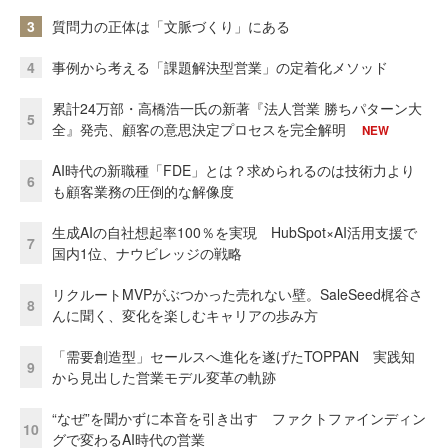
3
質問力の正体は「文脈づくり」にある
4
事例から考える「課題解決型営業」の定着化メソッド
累計24万部・高橋浩一氏の新著『法人営業 勝ちパターン大
5
全』発売、顧客の意思決定プロセスを完全解明
NEW
AI時代の新職種「FDE」とは？求められるのは技術力より
6
も顧客業務の圧倒的な解像度
生成AIの自社想起率100％を実現 HubSpot×AI活用支援で
7
国内1位、ナウビレッジの戦略
リクルートMVPがぶつかった売れない壁。SaleSeed梶谷さ
8
んに聞く、変化を楽しむキャリアの歩み方
「需要創造型」セールスへ進化を遂げたTOPPAN 実践知
9
から見出した営業モデル変革の軌跡
“なぜ”を聞かずに本音を引き出す ファクトファインディン
10
グで変わるAI時代の営業