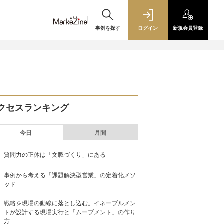
事例を探す
ログイン
新規
会員登録
クセスランキング
今日
月間
質問力の正体は「文脈づくり」にある
事例から考える「課題解決型営業」の定着化メソ
ッド
戦略を現場の動線に落とし込む。イネーブルメン
トが設計する現場実行と「ムーブメント」の作り
方