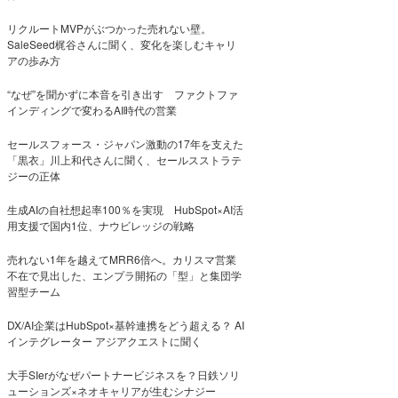
リクルートMVPがぶつかった売れない壁。
SaleSeed梶谷さんに聞く、変化を楽しむキャリ
アの歩み方
“なぜ”を聞かずに本音を引き出す ファクトファ
インディングで変わるAI時代の営業
セールスフォース・ジャパン激動の17年を支えた
「黒衣」川上和代さんに聞く、セールスストラテ
ジーの正体
生成AIの自社想起率100％を実現 HubSpot×AI活
用支援で国内1位、ナウビレッジの戦略
売れない1年を越えてMRR6倍へ。カリスマ営業
不在で見出した、エンプラ開拓の「型」と集団学
習型チーム
DX/AI企業はHubSpot×基幹連携をどう超える？ AI
インテグレーター アジアクエストに聞く
大手SIerがなぜパートナービジネスを？日鉄ソリ
ューションズ×ネオキャリアが生むシナジー