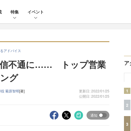
載
特集
イベント
るアドバイス
信不通に…… トップ営業
ア
ミング
1
役 菊原智明
[著]
更新日: 2022/01/25
公開日: 2022/01/25
2
通知
3