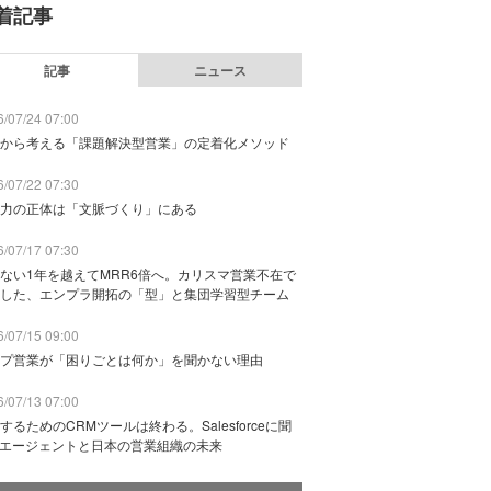
着記事
記事
ニュース
/07/24 07:00
から考える「課題解決型営業」の定着化メソッド
/07/22 07:30
力の正体は「文脈づくり」にある
/07/17 07:30
ない1年を越えてMRR6倍へ。カリスマ営業不在で
した、エンプラ開拓の「型」と集団学習型チーム
/07/15 09:00
プ営業が「困りごとは何か」を聞かない理由
/07/13 07:00
するためのCRMツールは終わる。Salesforceに聞
Iエージェントと日本の営業組織の未来